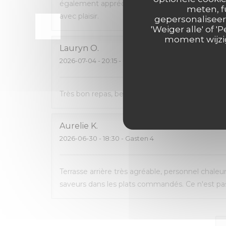
également apprécié de pouvoir emporter ce q
meten, f
avec plaisir.
gepersonaliseerd
'Weiger alle' of
moment wijzig
Lauryn
O
2026-07-04
- 20:15 - Gasten 2
Très bon repas, beau cadre, carte avec pas mal 
Aurelie
K
2026-06-30
- 18:30 - Gasten 4
Terrasse arrière très agréable, personnel chaleu
saveurs dans les plats commandés. Ce n'est pas 