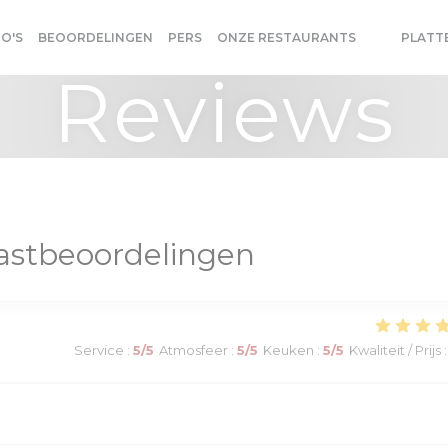
O'S
BEOORDELINGEN
PERS
ONZE RESTAURANTS
PLATT
((OPENT IN
((OPENT 
Reviews
astbeoordelingen
Service
:
5
/5
Atmosfeer
:
5
/5
Keuken
:
5
/5
Kwaliteit / Prijs
: