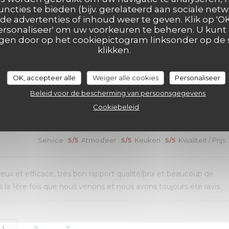
ui n’avait pas été terminé. Une adresse que nous recommandon
uncties te bieden (bijv. gerelateerd aan sociale netw
e advertenties of inhoud weer te geven. Klik op 'OK,
 'Personaliseer' om uw voorkeuren te beheren. U kunt
en door op het cookiepictogram linksonder op de s
klikken.
Service
:
4
/5
Atmosfeer
:
5
/5
Keuken
:
5
/5
Kwaliteit / Prijs
:
OK, accepteer alle
Weiger alle cookies
Personaliseer
Beleid voor de bescherming van persoonsgegevens
de choix. Mais un peu d’attente pour le service des plats
Cookiebeleid
Service
:
5
/5
Atmosfeer
:
5
/5
Keuken
:
5
/5
Kwaliteit / Prijs
:
reux et efficace, très bon rapport qualité/prix et beaucoup de
la 1ère fois que nous venons et nous avons toujours été ravis.