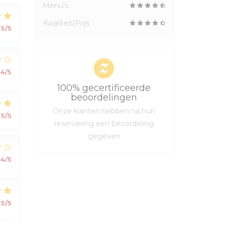
Menu's
Kwaliteit/Prijs
5
/5
4
/5
100% gecertificeerde
beoordelingen
Onze klanten hebben na hun
5
/5
reservering een beoordeling
gegeven
4
/5
5
/5