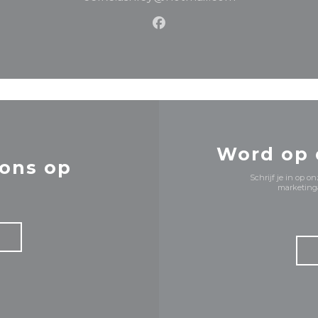
Facebook ((opent in een 
Word op
ons op
Schrijf je in op 
marketinga