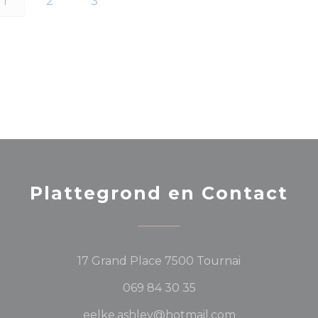
1
2
3
Plattegrond en Contact
((opent in ee
17 Grand Place 7500 Tournai
069 84 30 35
eelke.ashley@hotmail.com