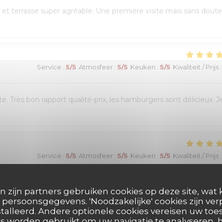
et terrasse super agréable. Une première visite mais sans doute
Service
:
5
/5
Atmosfeer
:
5
/5
Keuken
:
5
/5
Kwaliteit / Prijs
:
e. Très bon rapport qualité-prix, les hamburgers sont délicieux. J
Service
:
5
/5
Atmosfeer
:
5
/5
Keuken
:
5
/5
Kwaliteit / Prijs
:
réservation en ligne était très simple et fluide, avec une
n zijn partners gebruiken cookies op deze site, wat 
 était chaleureux et le personnel très à l’écoute. Nous avons pu
persoonsgegevens. 'Noodzakelijke' cookies zijn ve
talleerd. Andere optionele cookies vereisen uw t
es burgers étaient excellents et le service impeccable. Nous avons
s worden gebruikt om uw navigatie te analyseren, h