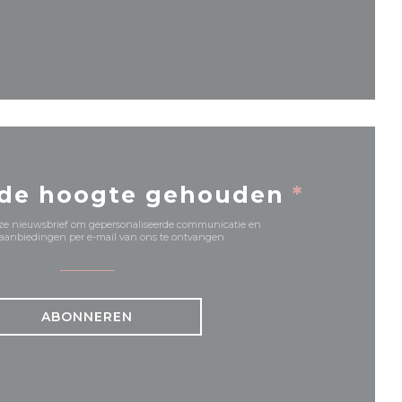
nieuw venster))
 de hoogte gehouden
*
onze nieuwsbrief om gepersonaliseerde communicatie en
anbiedingen per e-mail van ons te ontvangen.
ABONNEREN