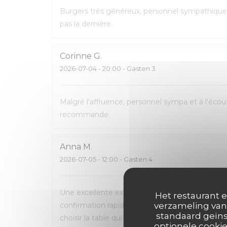
Burgers très généreux, personnel sympathique 
pas la dernière.
Corinne
G
2026-07-04
- 20:00 - Gasten 3
Malgré l'affluence, personnel sympa et à l'écout
recommande.
Anna
M
2026-07-05
- 12:00 - Gasten 4
Une excellente expérience du début à la fin. La 
Het restaurant e
confirmation rapide par e-mail et SMS. L’accueil
verzameling van 
standaard geïns
choisir la table qui nous convenait le mieux. L
optionele cookie