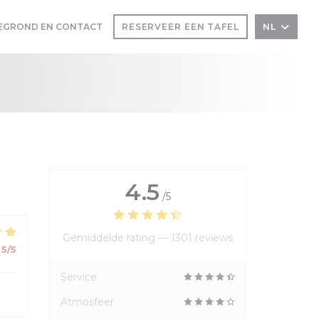
EGROND EN CONTACT
RESERVEER EEN TAFEL
NL
 EEN NIEUW VENSTER))
IN EEN NIEUW VENSTER))
4.5
/5
Gemiddelde rating —
1301 reviews
5
/5
Service
Atmosfeer