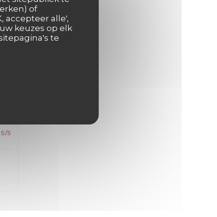
s
erken) of
 accepteer alle',
 uw keuzes op elk
itepagina's te
5
/5
5
/5