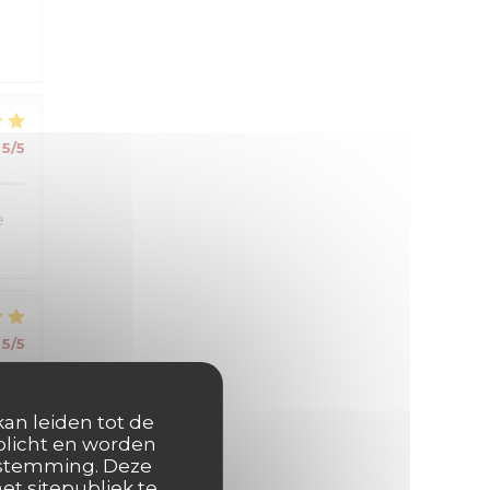
5
/5
e
5
/5
kan leiden tot de
rplicht en worden
oestemming. Deze
et sitepubliek te