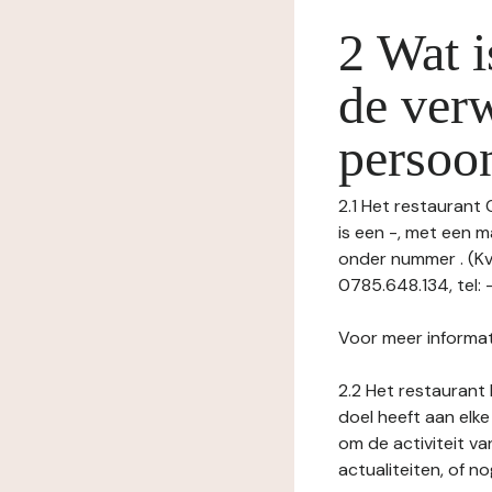
2 Wat i
de ver
persoo
2.1 Het restaurant
is een -, met een m
onder nummer . (K
0785.648.134, tel: -,
Voor meer informat
2.2 Het restaurant 
doel heeft aan elke
om de activiteit v
actualiteiten, of 