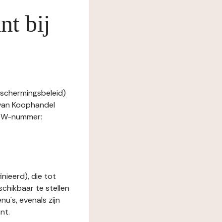
nt bij
eschermingsbeleid)
r van Koophandel
BTW-nummer:
nieerd), die tot
schikbaar te stellen
u's, evenals zijn
nt.