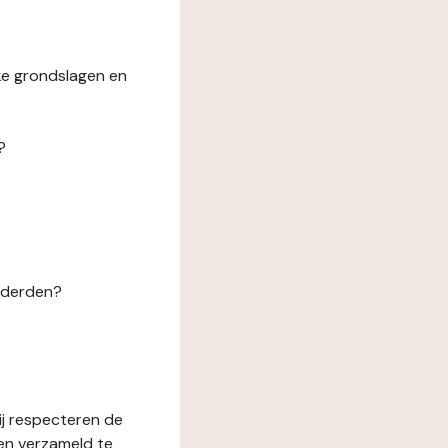
ke grondslagen en
?
n derden?
ij respecteren de
en verzameld te