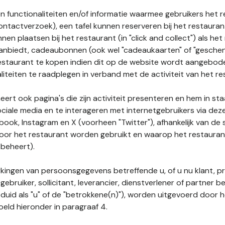
n functionaliteiten en/of informatie waarmee gebruikers het 
ontactverzoek), een tafel kunnen reserveren bij het restauran
nnen plaatsen bij het restaurant (in "click and collect") als he
 aanbiedt, cadeaubonnen (ook wel "cadeaukaarten" of "gesch
estaurant te kopen indien dit op de website wordt aangebo
liteiten te raadplegen in verband met de activiteit van het re
ert ook pagina's die zijn activiteit presenteren en hem in sta
ociale media en te interageren met internetgebruikers via de
book, Instagram en X (voorheen "Twitter"), afhankelijk van de
door het restaurant worden gebruikt en waarop het restauran
 beheert).
ingen van persoonsgegevens betreffende u, of u nu klant, p
gebruiker, sollicitant, leverancier, dienstverlener of partner b
duid als "u" of de "betrokkene(n)"), worden uitgevoerd door 
eld hieronder in paragraaf 4.