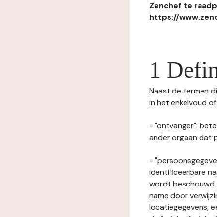
Zenchef te raadpl
https://www.zenc
1 Defin
Naast de termen die
in het enkelvoud o
- "ontvanger": bete
ander orgaan dat p
- "persoonsgegeven
identificeerbare na
wordt beschouwd ee
name door verwijzi
locatiegegevens, ee