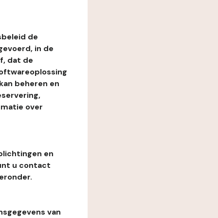
beleid de
evoerd, in de
, dat de
softwareoplossing
 kan beheren en
eservering,
rmatie over
plichtingen en
unt u contact
eronder.
onsgegevens van