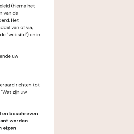
leid (hierna het
n van de
oerd. Het
del van of via,
de "website") en in
fende uw
teraard richten tot
"Wat zijn uw
d en beschreven
rant worden
n eigen