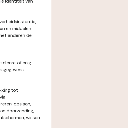
le identiteit van
verheidsinstantie,
den en middelen
 met anderen de
e dienst of enig
onsgegevens
kking tot
via
reren, opslaan,
 van doorzending,
, afschermen, wissen