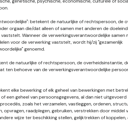
gische, genetische, psychische, economische, culturele of socia
soon.
twoordelijke": betekent de natuurlijke of rechtspersoon, de o
ander orgaan die/dat alleen of samen met anderen de doelein
 vaststelt. Wanneer de verwerkingsverantwoordelijke samen
len voor de verwerking vaststelt, wordt hij/zij "gezamenlijk
woordelijke" genoemd.
kent de natuurlijke of rechtspersoon, de overheidsinstantie, d
dat ten behoeve van de verwerkingsverantwoordelijke perso
tekent elke bewerking of elk geheel van bewerkingen met betre
f een geheel van persoonsgegevens, al dan niet uitgevoerd 
rocedés, zoals het verzamelen, vastleggen, ordenen, structu
en, opvragen, raadplegen, gebruiken, verstrekken door middel
ndere wijze ter beschikking stellen, gelijktrekken of koppelen