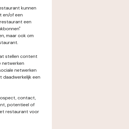
restaurant kunnen
t en/of een
t restaurant een
enkbonnen"
den, maar ook om
staurant.
at stellen content
ze netwerken
 sociale netwerken
t daadwerkelijk een
rospect, contact,
ent, potentieel of
het restaurant voor