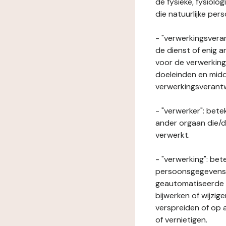
de fysieke, fysiolo
die natuurlijke per
- "verwerkingsveran
de dienst of enig 
voor de verwerking
doeleinden en midde
verwerkingsverant
- "verwerker": bete
ander orgaan die/
verwerkt.
- "verwerking": be
persoonsgegevens o
geautomatiseerde p
bijwerken of wijzig
verspreiden of op a
of vernietigen.