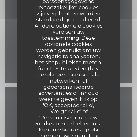
Contact
persoonsgegevens.
'Noodzakelijke' cookies
zijn verplicht en worden
standaard geïnstalleerd.
Andere optionele cookies
((opent in ee
17 Grand Place 7500 Tournai
vereisen uw
toestemming. Deze
069 84 30 35
optionele cookies
worden gebruikt om uw
eelke.ashley@hotmail.com
navigatie te analyseren,
het sitepubliek te meten,
functies te bieden (bijv.
Facebook ((opent in een 
gerelateerd aan sociale
netwerken) of
gepersonaliseerde
advertenties of inhoud
weer te geven. Klik op
Neem contact met ons
'OK, accepteer alle',
op
'Weiger alle' of
'Personaliseer' om uw
voorkeuren te beheren. U
kunt uw keuzes op elk
moment wijzigen door