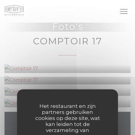
Cookies beheer paneel
Foto's
COMPTOIR 17
Het restaurant en zijn
partners gebruiken
cookies op deze site, wat
kan leiden tot de
Plattegrond en
verzameling van