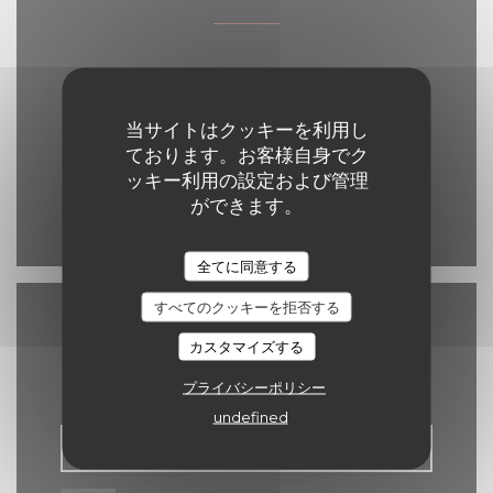
((新しいウィン
17 Grand Place 7500 Tournai
069 84 30 35
当サイトはクッキーを利用し
ております。お客様自身でク
eelke.ashley@hotmail.com
ッキー利用の設定および管理
ができます。
Facebook ((新しいウィ
全てに同意する
すべてのクッキーを拒否する
お問い合わせ
カスタマイズする
プライバシーポリシー
undefined
予約