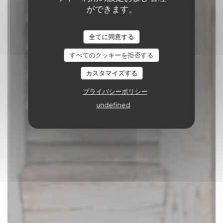
ができます。
Comptoir 17
全てに同意する
料理人
|
TOURNAI
すべてのクッキーを拒否する
予約
カスタマイズする
プライバシーポリシー
undefined