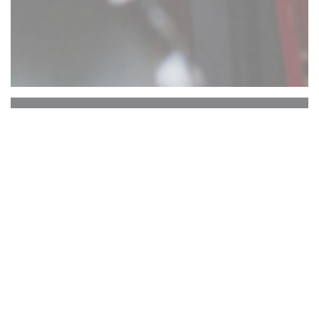
Comptoir 17
ATTENTION : RESERVATION UNIQUEMENT
EN TERRASSE ARRIERE. PAS DE
RESERVATIONS TERRASSE AVANT.
Le Comptoir 17 vous propose une
expérience culinaire ... Vous dégusterez ici