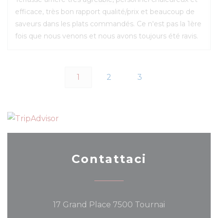
efficace, très bon rapport qualité/prix et beaucoup de
saveurs dans les plats commandés. Ce n'est pas la 1ère
fois que nous venons et nous avons toujours été ravis.
1
2
3
Contattaci
((apre una nu
17 Grand Place 7500 Tournai