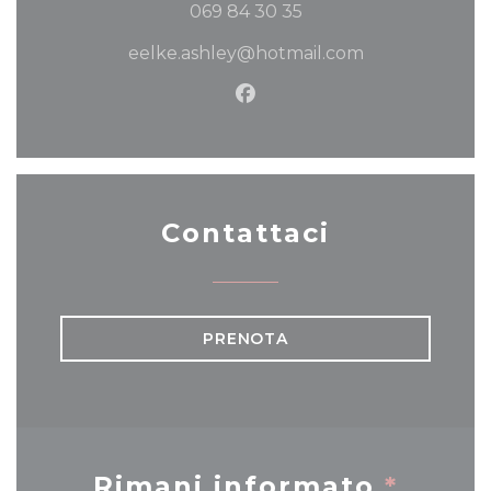
069 84 30 35
eelke.ashley@hotmail.com
Facebook ((apre una nuov
Contattaci
PRENOTA
Rimani informato
*