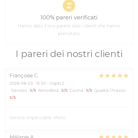
100% pareri verificati
Hanno dato il loro parere solo i clienti che hanno
prenotato
I pareri dei nostri clienti
Françoise
C
2026-08-03
- 12:30 - Ospiti 2
Servizio
:
5
/5
Atmosfera
:
5
/5
Cucina
:
5
/5
Qualità / Prezzo
:
5
/5
Service impeccable. Merci
Mélanie
A