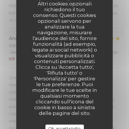
Altri cookies opzionali
Malgré l'affluence, personnel sympa et à l'écoute. Très
richiedono il tuo
bon rapport qualité-prix, les hamburgers sont délicieux.
consenso. Questi cookies
Je recommande.
opzionali servono per
analizzare la tua
navigazione, misurare
l'audience del sito, fornire
Anna
M
funzionalità (ad esempio,
2026-07-05
- 12:00 - Ospiti 4
legate ai social network) o
Servizio
:
5
/5
Atmosfera
:
5
/5
Cucina
:
5
/5
Qualità / Prezzo
:
visualizzare pubblicità o
5
/5
contenuti personalizzati.
Clicca su 'Accetta tutto',
'Rifiuta tutto' o
Une excellente expérience du début à la fin. La
'Personalizza' per gestire
le tue preferenze. Puoi
réservation en ligne était très simple et fluide, avec
modificare le tue scelte in
une confirmation rapide par e-mail et SMS. L’accueil
qualsiasi momento
était chaleureux et le personnel très à l’écoute. Nous
cliccando sull'icona del
avons pu choisir la table qui nous convenait le mieux.
cookie in basso a sinistra
delle pagine del sito.
Les burgers étaient excellents et le service
impeccable. Nous avons également apprécié de
pouvoir emporter ce qui n’avait pas été terminé. Une
Ok, accetta tutto