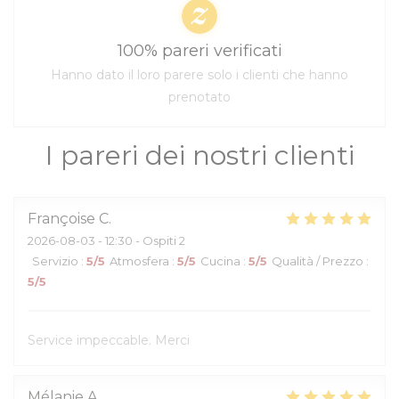
100% pareri verificati
Hanno dato il loro parere solo i clienti che hanno
prenotato
I pareri dei nostri clienti
Françoise
C
2026-08-03
- 12:30 - Ospiti 2
Servizio
:
5
/5
Atmosfera
:
5
/5
Cucina
:
5
/5
Qualità / Prezzo
:
5
/5
Service impeccable. Merci
Mélanie
A