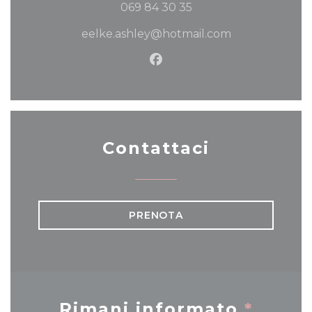
069 84 30 35
eelke.ashley@hotmail.com
Facebook ((apre una nuov
Contattaci
PRENOTA
Rimani informato
*