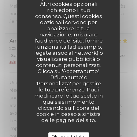
Altri cookies opzionali
Malgré l'affluence, personnel sympa et à l'écoute. Très
richiedono il tuo
bon rapport qualité-prix, les hamburgers sont délicieux.
consenso. Questi cookies
Je recommande.
opzionali servono per
analizzare la tua
navigazione, misurare
l'audience del sito, fornire
Anna
M
funzionalità (ad esempio,
2026-07-05
- 12:00 - Ospiti 4
legate ai social network) o
Servizio
:
5
/5
Atmosfera
:
5
/5
Cucina
:
5
/5
Qualità / Prezzo
:
visualizzare pubblicità o
5
/5
contenuti personalizzati.
Clicca su 'Accetta tutto',
'Rifiuta tutto' o
Une excellente expérience du début à la fin. La
'Personalizza' per gestire
le tue preferenze. Puoi
réservation en ligne était très simple et fluide, avec
modificare le tue scelte in
une confirmation rapide par e-mail et SMS. L’accueil
qualsiasi momento
était chaleureux et le personnel très à l’écoute. Nous
cliccando sull'icona del
avons pu choisir la table qui nous convenait le mieux.
cookie in basso a sinistra
delle pagine del sito.
Les burgers étaient excellents et le service
impeccable. Nous avons également apprécié de
pouvoir emporter ce qui n’avait pas été terminé. Une
Ok, accetta tutto