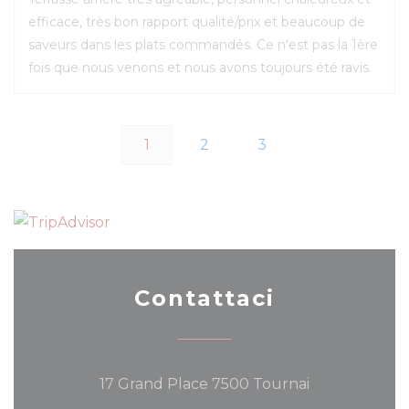
efficace, très bon rapport qualité/prix et beaucoup de
saveurs dans les plats commandés. Ce n'est pas la 1ère
fois que nous venons et nous avons toujours été ravis.
1
2
3
Contattaci
((apre una nu
17 Grand Place 7500 Tournai