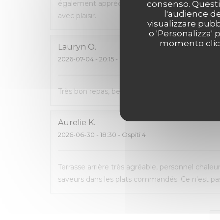
également apprécié de pouvoir emporter ce q
consenso. Questi 
l'audience de
avec plaisir.
visualizzare pubbl
o 'Personalizza' 
momento clicca
Lauryn
O
2026-07-04
- 20:15 - Ospiti 2
Très bon repas, beau cadre, carte avec pas mal 
Aurelie
K
2026-06-30
- 18:30 - Ospiti 4
Terrasse arrière très agréable, personnel chaleu
saveurs dans les plats commandés. Ce n'est pas 