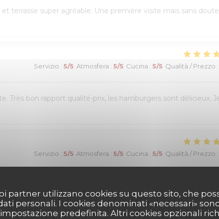
et terrasse super agréable. Une première visite mais sans doute
Servizio
:
5
/5
Atmosfera
:
5
/5
Cucina
:
5
/5
Qualità / Prezzo
:
e. Très bon rapport qualité-prix, les hamburgers sont délicieux. J
Servizio
:
5
/5
Atmosfera
:
5
/5
Cucina
:
5
/5
Qualità / Prezzo
:
réservation en ligne était très simple et fluide, avec une
 suoi partner utilizzano cookies su questo sito, che 
 était chaleureux et le personnel très à l’écoute. Nous avons pu
 dati personali. I cookies denominati «necessari» son
es burgers étaient excellents et le service impeccable. Nous avons
r impostazione predefinita. Altri cookies opzionali ric