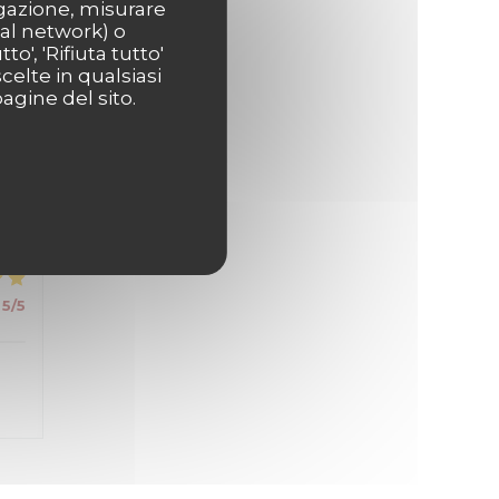
s
igazione, misurare
ial network) o
o', 'Rifiuta tutto'
celte in qualsiasi
agine del sito.
5
/5
5
/5