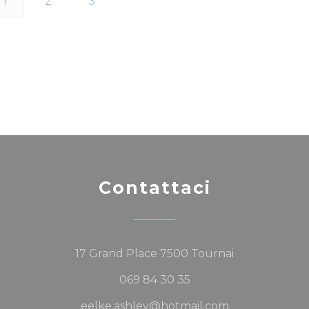
1
2
3
Contattaci
((apre una nu
17 Grand Place 7500 Tournai
069 84 30 35
eelke.ashley@hotmail.com