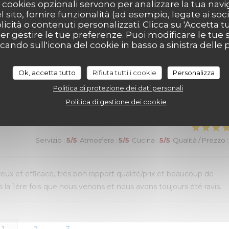
ui n’avait pas été terminé. Une adresse que nous recommandon
cookies opzionali servono per analizzare la tua nav
l sito, fornire funzionalità (ad esempio, legate ai soc
icità o contenuti personalizzati. Clicca su 'Accetta tutt
per gestire le tue preferenze. Puoi modificare le tue s
ndo sull'icona del cookie in basso a sinistra delle p
Servizio
:
4
/5
Atmosfera
:
5
/5
Cucina
:
5
/5
Qualità / Prezzo
:
Ok, accetta tutto
Rifiuta tutti i cookie
Personalizza
Politica di protezione dei dati personali
de choix. Mais un peu d’attente pour le service des plats
Politica di gestione dei cookie
Servizio
:
5
/5
Atmosfera
:
5
/5
Cucina
:
5
/5
Qualità / Prezzo
:
reux et efficace, très bon rapport qualité/prix et beaucoup de
la 1ère fois que nous venons et nous avons toujours été ravis.