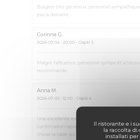
Burgers très généreux, personnel sympathique 
pas la dernière.
Corinne
G
2026-07-04
- 20:00 - Ospiti 3
Malgré l'affluence, personnel sympa et à l'écout
recommande.
Anna
M
2026-07-05
- 12:00 - Ospiti 4
Une excellente expérience du début à la fin. La 
Il ristorante e i
confirmation rapide par e-mail et SMS. L’accueil
la raccolta di
choisir la table qui nous convenait le mieux. L
installati pe