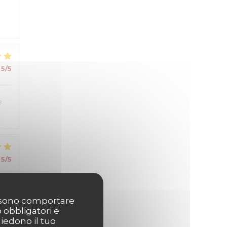
5
/5
e
5
/5
possono comportare
o obbligatori e
hiedono il tuo