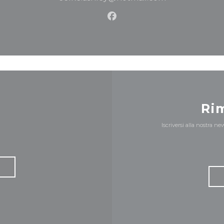
Facebook ((apre una nuov
Ri
Iscriversi alla nostra n