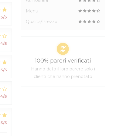
Atmosfera
Menu
5
/5
Qualità/Prezzo
4
/5
100% pareri verificati
Hanno dato il loro parere solo i
5
/5
clienti che hanno prenotato
4
/5
5
/5