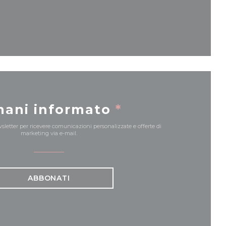
a finestra))
mani informato
*
ewsletter per ricevere comunicazioni personalizzate e offerte di
marketing via e-mail.
ABBONATI