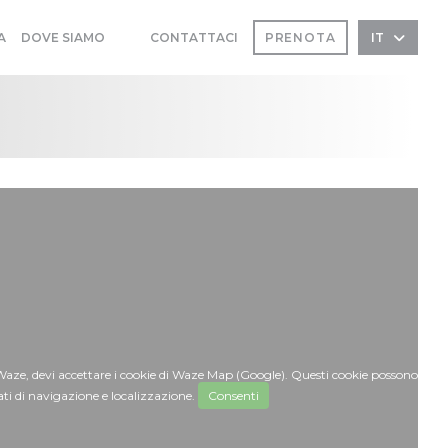
A
DOVE SIAMO
CONTATTACI
PRENOTA
IT
((APRE UNA NUOVA FINESTRA))
((APRE UNA NUOVA FINESTRA))
Waze, devi accettare i cookie di Waze Map (Google). Questi cookie possono
ati di navigazione e localizzazione.
Consenti