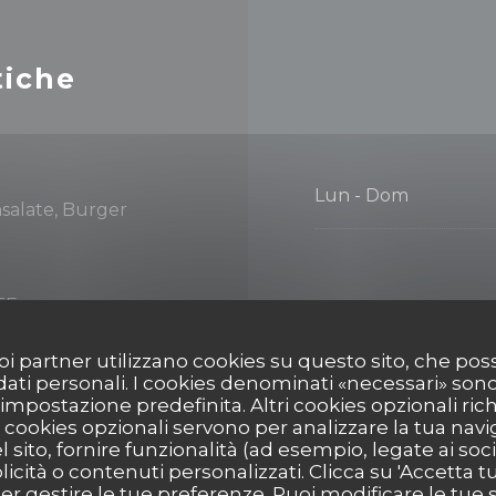
tiche
Lun
-
Dom
Insalate, Burger
TE
 suoi partner utilizzano cookies su questo sito, che 
 dati personali. I cookies denominati «necessari» son
zzo, Privatizzazione,
r impostazione predefinita. Altri cookies opzionali ric
cookies opzionali servono per analizzare la tua nav
ienici
l sito, fornire funzionalità (ad esempio, legate ai soc
icità o contenuti personalizzati. Clicca su 'Accetta tutt
per gestire le tue preferenze. Puoi modificare le tue s