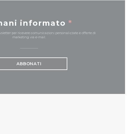
mani informato
*
ewsletter per ricevere comunicazioni personalizzate e offerte di
marketing via e-mail.
ABBONATI
UOVA FINESTRA))