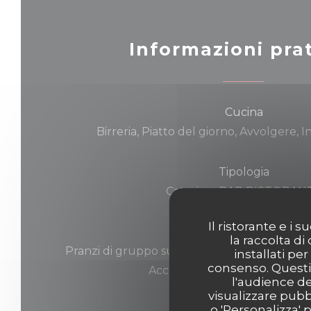
Informazioni pra
Cucina
Birreria, Piatto del giorno, Avvolgere, 
Tipologia
Catering, BAR RISTORAN
Il ristorante e i
Servizi
la raccolta di
Pranzi di gruppo su prenotazione, Wifi, Terra
installati pe
consenso. Questi 
Accesso per disabili e servizi ig
l'audience de
visualizzare pubbl
o 'Personalizza' 
Metodo di pagamento