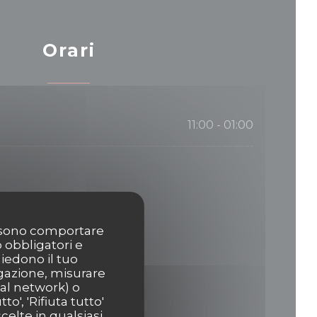
Orari
11:00 - 01:00
possono comportare
o obbligatori e
hiedono il tuo
igazione, misurare
ial network) o
o', 'Rifiuta tutto'
celte in qualsiasi