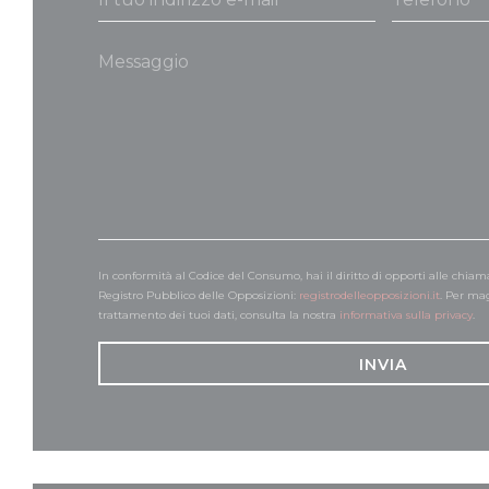
In conformità al Codice del Consumo, hai il diritto di opporti alle chiam
Registro Pubblico delle Opposizioni:
registrodelleopposizioni.it
. Per ma
trattamento dei tuoi dati, consulta la nostra
informativa sulla privacy
.