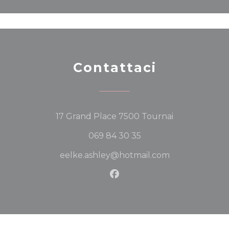
Contattaci
((apre una nu
17 Grand Place 7500 Tournai
069 84 30 35
eelke.ashley@hotmail.com
Facebook ((apre una nuov