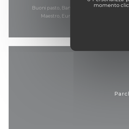
momento clicca
Buoni pasto, Bancontact / Mister Cash, Visa,
Maestro, Eurocard / Mastercard, Cont
Parc