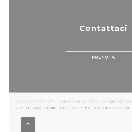
Contattaci
PRENOTA
© 2026 COMPTOIR 17 — CREAZIONE DEL SITO INTERNET RISTO
NOTE LEGALI
TERMINI DI UTILIZZO
POLITICA DI PROTEZIONE 
((APRE UNA NUOVA FINESTRA))
((APRE UNA NUOVA FINESTRA))
((