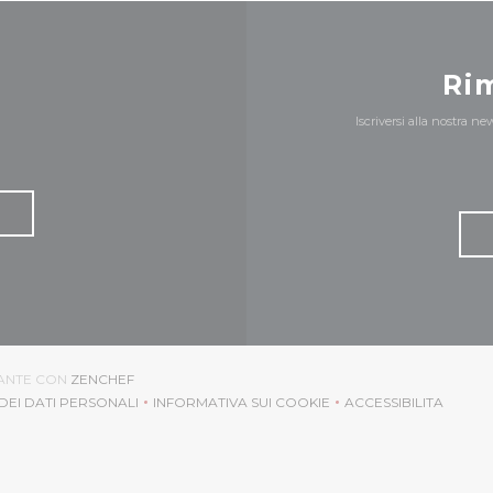
Ri
Iscriversi alla nostra n
((APRE UNA NUOVA FINESTRA))
RANTE CON
ZENCHEF
DEI DATI PERSONALI
INFORMATIVA SUI COOKIE
ACCESSIBILITA
APRE UNA NUOVA FINESTRA))
((APRE UNA NUOVA FINESTRA))
((APRE UNA N