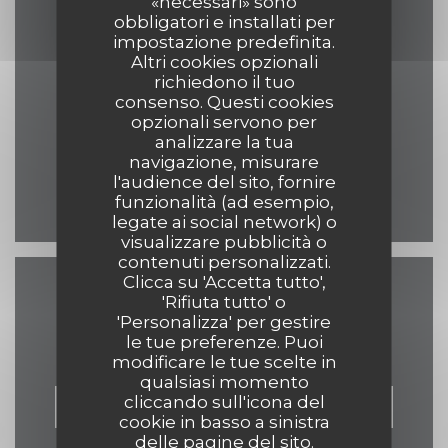
«necessari» sono
obbligatori e installati per
impostazione predefinita.
Altri cookies opzionali
((apre una nu
17 Grand Place 7500 Tournai
richiedono il tuo
consenso. Questi cookies
069 84 30 35
opzionali servono per
analizzare la tua
eelke.ashley@hotmail.com
navigazione, misurare
l'audience del sito, fornire
Facebook ((apre una nuov
funzionalità (ad esempio,
legate ai social network) o
visualizzare pubblicità o
contenuti personalizzati.
Clicca su 'Accetta tutto',
'Rifiuta tutto' o
Contattaci
'Personalizza' per gestire
le tue preferenze. Puoi
modificare le tue scelte in
qualsiasi momento
cliccando sull'icona del
PRENOTA
cookie in basso a sinistra
delle pagine del sito.