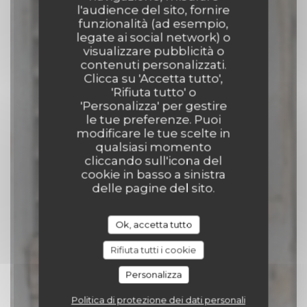
l'audience del sito, fornire
Comptoir 17
funzionalità (ad esempio,
legate ai social network) o
visualizzare pubblicità o
CATERING
|
TOURNAI
contenuti personalizzati.
Clicca su 'Accetta tutto',
'Rifiuta tutto' o
PRENOTA
'Personalizza' per gestire
le tue preferenze. Puoi
modificare le tue scelte in
qualsiasi momento
cliccando sull'icona del
cookie in basso a sinistra
delle pagine del sito.
Ok, accetta tutto
Rifiuta tutti i cookie
Personalizza
Politica di protezione dei dati personali