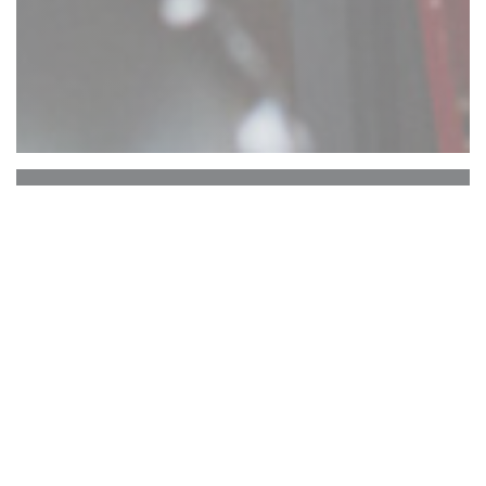
Comptoir 17
ATTENTION : RESERVATION UNIQUEMENT
EN TERRASSE ARRIERE. PAS DE
RESERVATIONS TERRASSE AVANT.
Le Comptoir 17 vous propose une
expérience culinaire ... Vous dégusterez ici