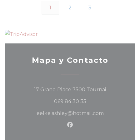
1
2
3
Mapa y Contacto
((abre en una
17 Grand Place 7500 Tournai
069 84 30 35
eelke.ashley@hotmail.com
Facebook ((abre en una 