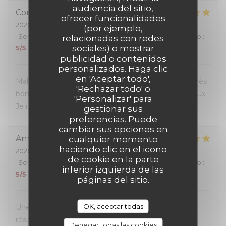
audiencia del sitio,
Corinne
G
ofrecer funcionalidades
2026-07-04
- 20:00 - Invitados 3
(por ejemplo,
Servicio
:
5
/5
Ambiente
:
5
/5
Menú
:
5
/5
Calidad / Precio
:
relacionadas con redes
sociales) o mostrar
5
/5
publicidad o contenidos
personalizados. Haga clic
en 'Aceptar todo',
Malgré l'affluence, personnel sympa et à l'écoute. Très
'Rechazar todo' o
bon rapport qualité-prix, les hamburgers sont délicieux.
'Personalizar' para
Je recommande.
gestionar sus
preferencias. Puede
cambiar sus opciones en
Anna
M
cualquier momento
haciendo clic en el icono
2026-07-05
- 12:00 - Invitados 4
de cookie en la parte
Servicio
:
5
/5
Ambiente
:
5
/5
Menú
:
5
/5
Calidad / Precio
:
inferior izquierda de las
5
/5
páginas del sitio.
OK, aceptar todas
Une excellente expérience du début à la fin. La
réservation en ligne était très simple et fluide, avec
Denegar todas las cookies