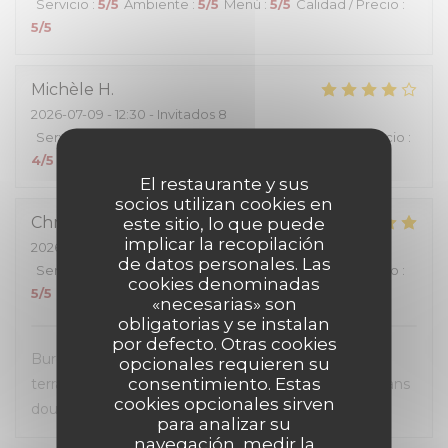
Servicio
:
5
/5
Ambiente
:
5
/5
Menú
:
5
/5
Calidad / Precio
:
5
/5
Michèle
H
2026-07-09
- 12:30 - Invitados 8
Servicio
:
4
/5
Ambiente
:
4
/5
Menú
:
4
/5
Calidad / Precio
:
4
/5
El restaurante y sus
socios utilizan cookies en
Christel
D
este sitio, lo que puede
implicar la recopilación
2026-07-07
- 12:30 - Invitados 2
de datos personales. Las
Servicio
:
5
/5
Ambiente
:
5
/5
Menú
:
5
/5
Calidad / Precio
:
cookies denominadas
5
/5
«necesarias» son
obligatorias y se instalan
por defecto. Otras cookies
Burgers très généreux, personnel sympathique et
opcionales requieren su
consentimiento. Estas
terrasse super agréable. Une première visite mais sans
cookies opcionales sirven
doute pas la dernière.
para analizar su
navegación, medir la