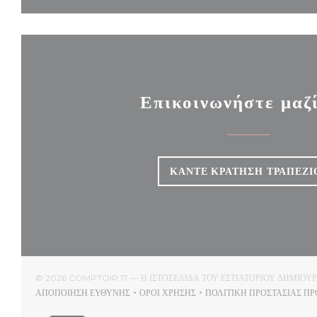
Επικοινωνήστε μαζ
ΚΆΝΤΕ ΚΡΆΤΗΣΗ ΤΡΑΠΕΖΙ
© 2026 COMPTOIR 17 — Η ΙΣΤΟΣΕΛΊΔΑ ΤΟΥ ΕΣΤΙΑΤΟΡΊΟΥ ΔΗΜΙΟ
ΑΠΟΠΟΊΗΣΗ ΕΥΘΎΝΗΣ
ΌΡΟΙ ΧΡΉΣΗΣ
ΠΟΛΙΤΙΚΉ ΠΡΟΣΤΑΣΊΑΣ Π
((ΑΝΟΊΓΕΙ ΣΕ ΝΈΟ ΠΑΡΆΘΥΡΟ))
((ΑΝΟΊΓΕΙ ΣΕ ΝΈΟ ΠΑΡΆΘΥΡΟ))