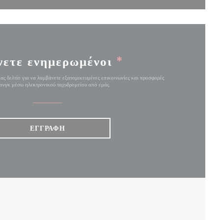
νετε ενημερωμένοι
*
ας δελτίο για να λαμβάνετε εξατομικευμένες επικοινωνίες και προσφορές
ινγκ μέσω ηλεκτρονικού ταχυδρομείου από εμάς.
ΕΓΓΡΑΦΉ
 ΣΕ ΝΈΟ ΠΑΡΆΘΥΡΟ))