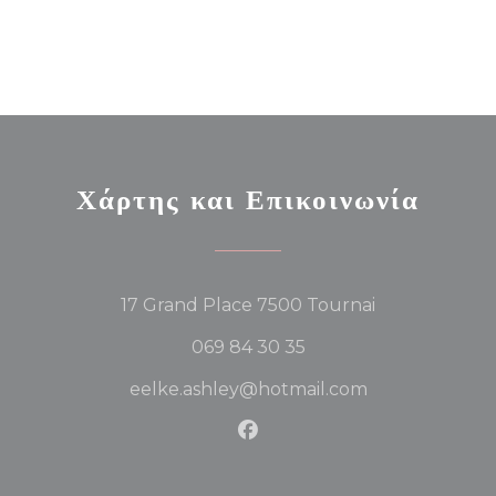
Χάρτης και Επικοινωνία
((ανοίγει σε νέο
17 Grand Place 7500 Tournai
069 84 30 35
eelke.ashley@hotmail.com
Facebook ((ανοίγει σε νέο π