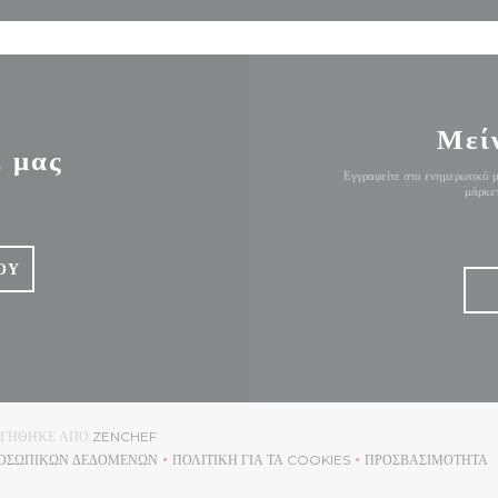
Μεί
ί μας
Εγγραφείτε στο ενημερωτικό μ
μάρκετ
ΟΎ
((ΑΝΟΊΓΕΙ ΣΕ ΝΈΟ ΠΑΡΆΘΥΡΟ))
ΥΡΓΉΘΗΚΕ ΑΠΌ
ZENCHEF
ΡΟΣΩΠΙΚΏΝ ΔΕΔΟΜΈΝΩΝ
ΠΟΛΙΤΙΚΉ ΓΙΑ ΤΑ COOKIES
ΠΡΟΣΒΑΣΙΜΌΤΗΤΑ
((ΑΝΟΊΓΕΙ ΣΕ ΝΈΟ ΠΑΡΆΘΥΡΟ))
((ΑΝΟΊΓΕΙ ΣΕ ΝΈΟ ΠΑΡΆΘΥΡΟ))
((ΑΝΟΊΓΕΙ