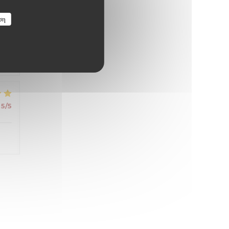
ση
s
5
/5