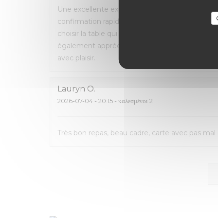
Une excellente expérience du début à la fin. La 
confirmation rapide par e-mail et SMS. L’accueil
choisir la table qui nous convenait le mieux. L
également apprécié de pouvoir emporter ce q
avec plaisir.
Lauryn
O
2026-07-04
- 20:15 - καλεσμένοι 2
Très bon repas, beau cadre, carte avec pas mal 