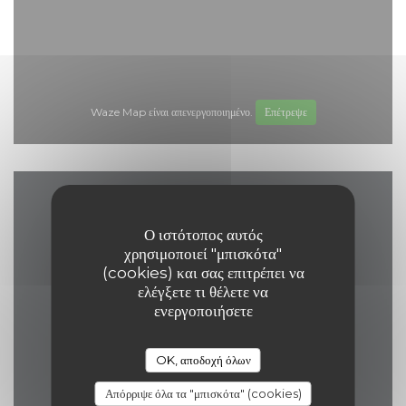
Waze Map είναι απενεργοποιημένο.
Επέτρεψε
Χάρτης και Επικοινωνία
Ο ιστότοπος αυτός
χρησιμοποιεί "μπισκότα"
(cookies) και σας επιτρέπει να
ελέγξετε τι θέλετε να
((ανοίγει σε νέο
17 Grand Place 7500 Tournai
ενεργοποιήσετε
069 84 30 35
OK, αποδοχή όλων
eelke.ashley@hotmail.com
Απόρριψε όλα τα "μπισκότα" (cookies)