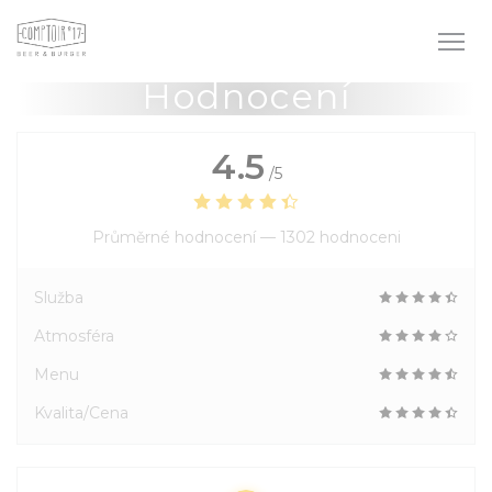
Panel pro správu cookies
Hodnocení
4.5
/5
Průměrné hodnocení —
1302 hodnoceni
Služba
Atmosféra
Menu
Kvalita/Cena