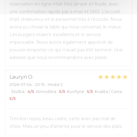
réservation en ligne était très simple et fluide, avec
une confirmation rapide par e-mail et SMS. L’accueil
était chaleureux et le personnel très à l’écoute. Nous
avons pu choisir la table qui nous convenait le mieux.
Les burgers étaient excellents et le service
impeccable. Nous avons également apprécié de
pouvoir emporter ce qui n’avait pas été terminé. Une
adresse que nous recommandons avec plaisir.
Lauryn
O
2026-07-04
- 20:15 - Hosté 2
Služba
:
4
/5
Atmosféra
:
5
/5
Kuchyně
:
5
/5
Kvalita / Cena
:
5
/5
Très bon repas, beau cadre, carte avec pas mal de
choix. Mais un peu d’attente pour le service des plats