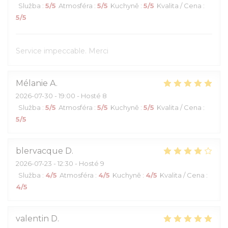
Služba
:
5
/5
Atmosféra
:
5
/5
Kuchyně
:
5
/5
Kvalita / Cena
:
5
/5
Service impeccable. Merci
Mélanie
A
2026-07-30
- 19:00 - Hosté 8
Služba
:
5
/5
Atmosféra
:
5
/5
Kuchyně
:
5
/5
Kvalita / Cena
:
5
/5
blervacque
D
2026-07-23
- 12:30 - Hosté 9
Služba
:
4
/5
Atmosféra
:
4
/5
Kuchyně
:
4
/5
Kvalita / Cena
:
4
/5
valentin
D