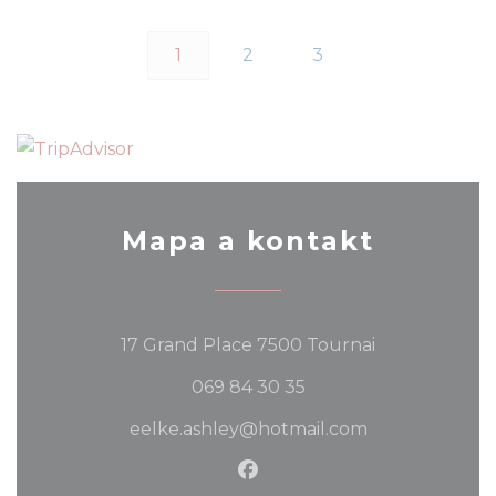
1
2
3
Mapa a kontakt
((otevře se v
17 Grand Place 7500 Tournai
069 84 30 35
eelke.ashley@hotmail.com
Facebook ((otevře se v 