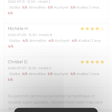
2026-07-13
- 12:00 - Hosté 2
Služba
:
5
/5
Atmosféra
:
5
/5
Kuchyně
:
5
/5
Kvalita / Cena
:
5
/5
Michèle
H
2026-07-09
- 12:30 - Hosté 8
Služba
:
4
/5
Atmosféra
:
4
/5
Kuchyně
:
4
/5
Kvalita / Cena
:
4
/5
Christel
D
2026-07-07
- 12:30 - Hosté 2
Služba
:
5
/5
Atmosféra
:
5
/5
Kuchyně
:
5
/5
Kvalita / Cena
:
5
/5
Burgers très généreux, personnel sympathique et
terrasse super agréable. Une première visite mais sans
doute pas la dernière.