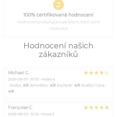
100% certifikovaná hodnocení
Hodnocení poskytují pouze klienti, kteří učinili
rezervace
Hodnocení našich
zákazníků
Michael
C
2026-08-07
- 19:30 - Hosté 4
Služba
:
5
/5
Atmosféra
:
4
/5
Kuchyně
:
4
/5
Kvalita / Cena
:
4
/5
Françoise
C
2026-08-03
- 12:30 - Hosté 2