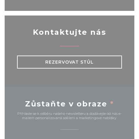
Kontaktujte nás
REZERVOVAT STŮL
Zůstaňte v obraze
*
Přihlaste se k odběru našeho newsletteru a dostávejte od nás e-
mailem personalizovaná sdělení a marketingové nabídky.