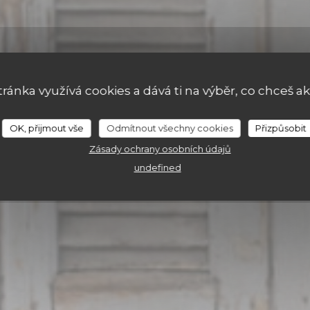
r 17
tránka využívá cookies a dává ti na výběr, co chceš ak
OK, přijmout vše
Odmítnout všechny cookies
Přizpůsobit
Zásady ochrany osobních údajů
undefined