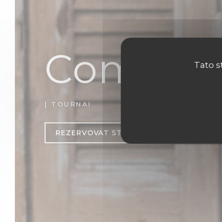
Comptoi
Tato s
|
TOURNAI
REZERVOVAT STŮL