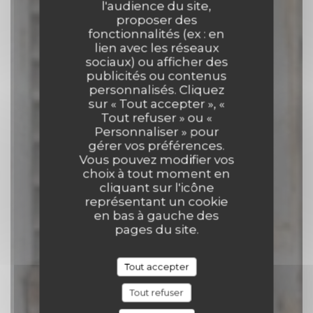
l'audience du site,
proposer des
fonctionnalités (ex : en
Comptoir 17
lien avec les réseaux
sociaux) ou afficher des
publicités ou contenus
TRAITEUR
|
TOURNAI
personnalisés. Cliquez
sur « Tout accepter », «
Tout refuser » ou «
RÉSERVER
Personnaliser » pour
gérer vos préférences.
Vous pouvez modifier vos
choix à tout moment en
cliquant sur l'icône
représentant un cookie
en bas à gauche des
pages du site.
Tout accepter
Tout refuser