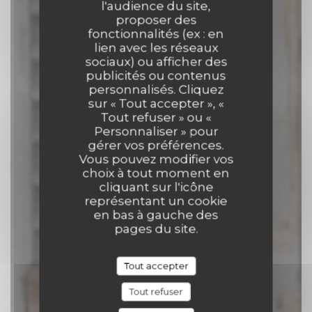
l'audience du site,
proposer des
fonctionnalités (ex : en
Comptoir 17
lien avec les réseaux
sociaux) ou afficher des
publicités ou contenus
TRAITEUR
|
TOURNAI
personnalisés. Cliquez
sur « Tout accepter », «
Tout refuser » ou «
RÉSERVER
Personnaliser » pour
gérer vos préférences.
Vous pouvez modifier vos
choix à tout moment en
cliquant sur l'icône
représentant un cookie
en bas à gauche des
pages du site.
Tout accepter
Tout refuser